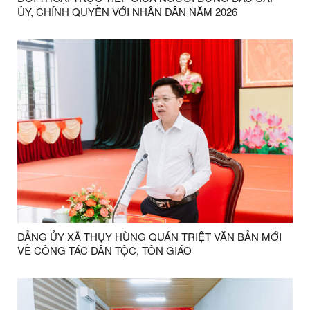
ỦY, CHÍNH QUYỀN VỚI NHÂN DÂN NĂM 2026
ĐẢNG ỦY XÃ THỤY HÙNG QUÁN TRIỆT VĂN BẢN MỚI
VỀ CÔNG TÁC DÂN TỘC, TÔN GIÁO