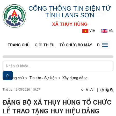
CỔNG THÔNG TIN ĐIỆN TỬ
TỈNH LẠNG SƠN
XÃ THỤY HÙNG
VIE
EN
TRANG CHỦ
GIỚI THIỆU
TỔ CHỨC BỘ MÁY
DOANH NG
Toggle
naviga
Trang chủ
Tin tức - Sự kiện
Xây dựng đảng
+
A
Thứ ba, 19/05/2026
|
10:57
A
|
-
A
ĐẢNG BỘ XÃ THỤY HÙNG TỔ CHỨC
LỄ TRAO TẶNG HUY HIỆU ĐẢNG