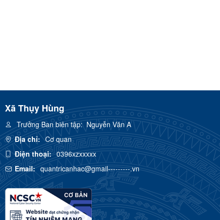
Xã Thụy Hùng
Trưởng Ban biên tập:
Nguyễn Văn A
Địa chỉ:
Cơ quan
Điện thoại:
0396xzxxxxx
Email:
quantricanhac@gmail---------.vn