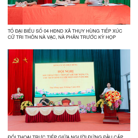
TỔ ĐẠI BIỂU SỐ 04 HĐND XÃ THỤY HÙNG TIẾP XÚC
CỬ TRI THÔN NÀ VẠC, NÀ PHÂN TRƯỚC KỲ HỌP
THƯỜNG LỆ GIỮA NĂM 2026
ĐỐI THOẠI TRỰC TIẾP GIỮA NGƯỜI ĐỨNG ĐẦU CẤP