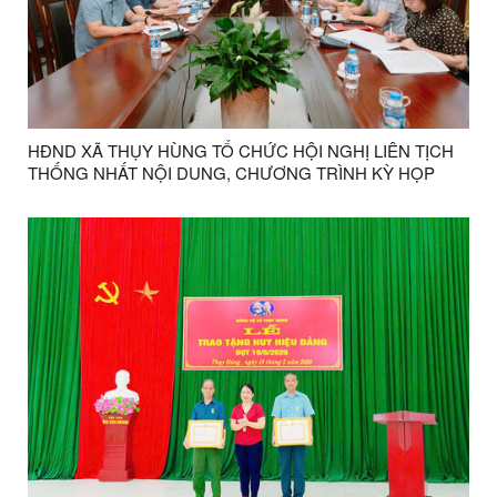
HĐND XÃ THỤY HÙNG TỔ CHỨC HỘI NGHỊ LIÊN TỊCH
THỐNG NHẤT NỘI DUNG, CHƯƠNG TRÌNH KỲ HỌP
THƯỜNG LỆ GIỮA NĂM 2026