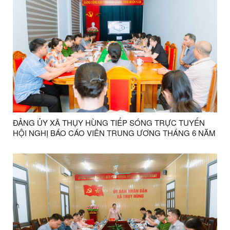
ĐẢNG ỦY XÃ THỤY HÙNG TIẾP SÓNG TRỰC TUYẾN
HỘI NGHỊ BÁO CÁO VIÊN TRUNG ƯƠNG THÁNG 6 NĂM
2026