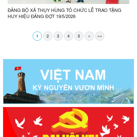
ĐẢNG BỘ XÃ THỤY HÙNG TỔ CHỨC LỄ TRAO TẶNG
HUY HIỆU ĐẢNG ĐỢT 19/5/2026
1
2
3
4
5
»
»»