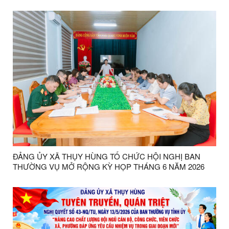
ĐẢNG ỦY XÃ THỤY HÙNG TỔ CHỨC HỘI NGHỊ BAN
THƯỜNG VỤ MỞ RỘNG KỲ HỌP THÁNG 6 NĂM 2026