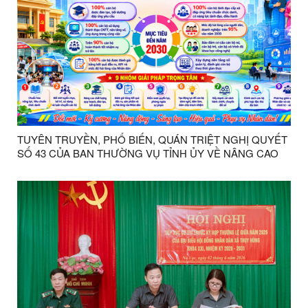
TUYÊN TRUYỀN, PHỔ BIẾN, QUÁN TRIỆT NGHỊ QUYẾT
SỐ 43 CỦA BAN THƯỜNG VỤ TỈNH ỦY VỀ NÂNG CAO
CHẤT LƯỢNG ĐỘI NGŨ CÁN BỘ, CÔNG CHỨC, VIÊN
CHỨC XÃ, PHƯỜNG ĐÁP ỨNG YÊU CẦU NHIỆM VỤ
TRONG GIAI ĐOẠN MỚI.