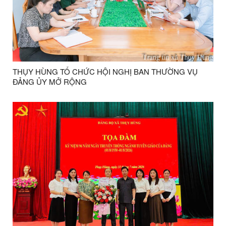
THỤY HÙNG TỔ CHỨC HỘI NGHỊ BAN THƯỜNG VỤ
ĐẢNG ỦY MỞ RỘNG