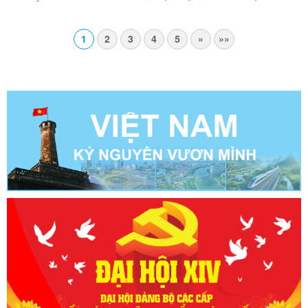
TRIỂN KHAI THỰC HIỆN NGHỊ QUYẾT HỘI NGHỊ LẦN
THỨ BA BAN CHẤP HÀNH TRUNG ƯƠNG ĐẢNG KHÓA
XIV
1
2
3
4
5
»
»»