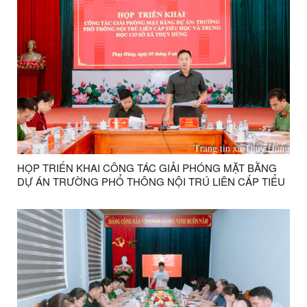
HỌP TRIỂN KHAI CÔNG TÁC GIẢI PHÓNG MẶT BẰNG
DỰ ÁN TRƯỜNG PHỔ THÔNG NỘI TRÚ LIÊN CẤP TIỂU
HỌC VÀ TRUNG HỌC CƠ SỞ