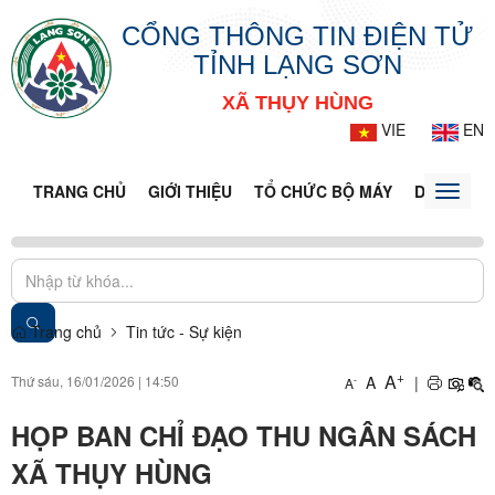
CỔNG THÔNG TIN ĐIỆN TỬ
TỈNH LẠNG SƠN
XÃ THỤY HÙNG
VIE
EN
TRANG CHỦ
GIỚI THIỆU
TỔ CHỨC BỘ MÁY
DOANH NG
Toggle
naviga
Trang chủ
Tin tức - Sự kiện
+
A
Thứ sáu, 16/01/2026
|
14:50
A
|
-
A
HỌP BAN CHỈ ĐẠO THU NGÂN SÁCH
XÃ THỤY HÙNG