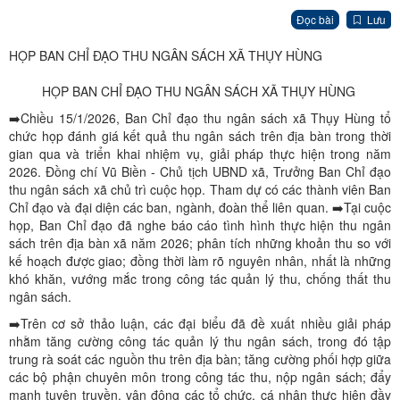
Đọc bài
Lưu
HỌP BAN CHỈ ĐẠO THU NGÂN SÁCH XÃ THỤY HÙNG
HỌP BAN CHỈ ĐẠO THU NGÂN SÁCH XÃ THỤY HÙNG
➡️Chiều 15/1/2026, Ban Chỉ đạo thu ngân sách xã Thụy Hùng tổ
chức họp đánh giá kết quả thu ngân sách trên địa bàn trong thời
gian qua và triển khai nhiệm vụ, giải pháp thực hiện trong năm
2026. Đồng chí Vũ Biền - Chủ tịch UBND xã, Trưởng Ban Chỉ đạo
thu ngân sách xã chủ trì cuộc họp. Tham dự có các thành viên Ban
Chỉ đạo và đại diện các ban, ngành, đoàn thể liên quan. ➡️Tại cuộc
họp, Ban Chỉ đạo đã nghe báo cáo tình hình thực hiện thu ngân
sách trên địa bàn xã năm 2026; phân tích những khoản thu so với
kế hoạch được giao; đồng thời làm rõ nguyên nhân, nhất là những
khó khăn, vướng mắc trong công tác quản lý thu, chống thất thu
ngân sách.
➡️Trên cơ sở thảo luận, các đại biểu đã đề xuất nhiều giải pháp
nhằm tăng cường công tác quản lý thu ngân sách, trong đó tập
trung rà soát các nguồn thu trên địa bàn; tăng cường phối hợp giữa
các bộ phận chuyên môn trong công tác thu, nộp ngân sách; đẩy
mạnh tuyên truyền, vận động các tổ chức, cá nhân thực hiện đầy