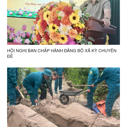
HỘI NGHỊ BAN CHẤP HÀNH ĐẢNG BỘ XÃ KỲ CHUYÊN
ĐỀ