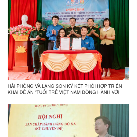
HẢI PHÒNG VÀ LẠNG SƠN KÝ KẾT PHỐI HỢP TRIỂN
KHAI ĐỀ ÁN “TUỔI TRẺ VIỆT NAM ĐỒNG HÀNH VỚI
THANH THIẾU NHI VÙNG BIÊN GIỚI GIAI ĐOẠN 2025 -
2030”