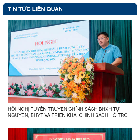
TIN TỨC LIÊN QUAN
HỘI NGHỊ TUYÊN TRUYỀN CHÍNH SÁCH BHXH TỰ
NGUYỆN, BHYT VÀ TRIỂN KHAI CHÍNH SÁCH HỖ TRỢ
MỨC ĐÓNG BHXH