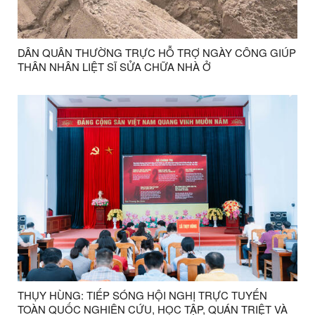
DÂN QUÂN THƯỜNG TRỰC HỖ TRỢ NGÀY CÔNG GIÚP
THÂN NHÂN LIỆT SĨ SỬA CHỮA NHÀ Ở
THỤY HÙNG: TIẾP SÓNG HỘI NGHỊ TRỰC TUYẾN
TOÀN QUỐC NGHIÊN CỨU, HỌC TẬP, QUÁN TRIỆT VÀ