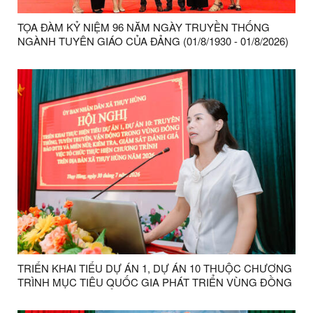
TỌA ĐÀM KỶ NIỆM 96 NĂM NGÀY TRUYỀN THỐNG
NGÀNH TUYÊN GIÁO CỦA ĐẢNG (01/8/1930 - 01/8/2026)
TRIỂN KHAI TIỂU DỰ ÁN 1, DỰ ÁN 10 THUỘC CHƯƠNG
TRÌNH MỤC TIÊU QUỐC GIA PHÁT TRIỂN VÙNG ĐỒNG
BÀO DÂN TỘC THIỂU SỐ VÀ MIỀN NÚI