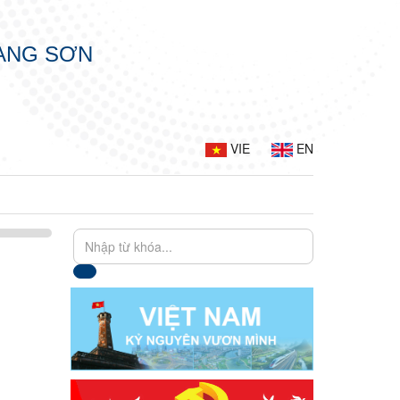
LẠNG SƠN
VIE
EN