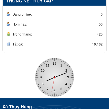
THỐNG KÊ TRUY CẬP
Đang online:
0
Hôm nay:
50
Trong tháng:
425
Tất cả:
16.162
Xã Thụy Hùng