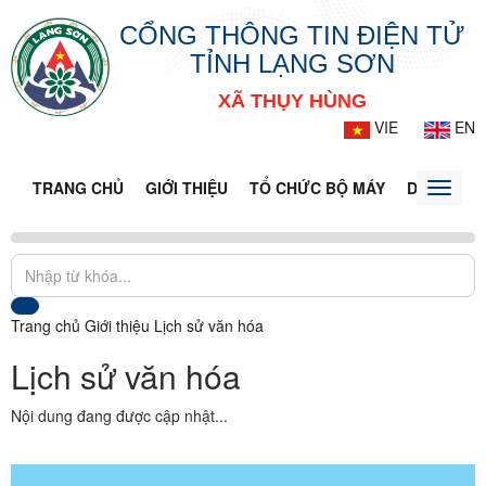
CỔNG THÔNG TIN ĐIỆN TỬ
TỈNH LẠNG SƠN
XÃ THỤY HÙNG
VIE
EN
TRANG CHỦ
GIỚI THIỆU
TỔ CHỨC BỘ MÁY
DOANH NG
Toggle
naviga
Trang chủ
Giới thiệu
Lịch sử văn hóa
Lịch sử văn hóa
Nội dung đang được cập nhật...