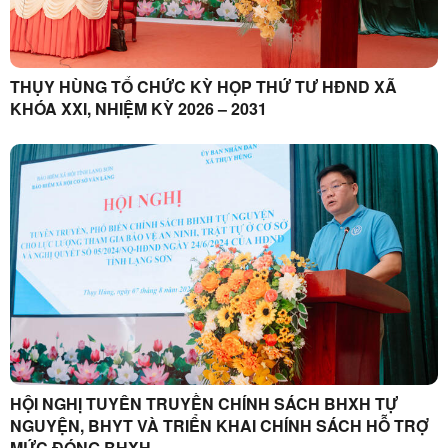
THỤY HÙNG TỔ CHỨC KỲ HỌP THỨ TƯ HĐND XÃ
KHÓA XXI, NHIỆM KỲ 2026 – 2031
HỘI NGHỊ TUYÊN TRUYỀN CHÍNH SÁCH BHXH TỰ
NGUYỆN, BHYT VÀ TRIỂN KHAI CHÍNH SÁCH HỖ TRỢ
MỨC ĐÓNG BHXH