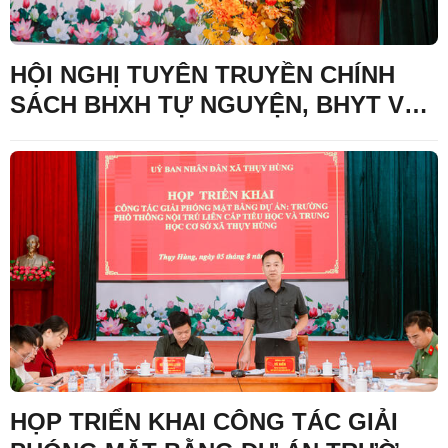
HỘI NGHỊ TUYÊN TRUYỀN CHÍNH
SÁCH BHXH TỰ NGUYỆN, BHYT VÀ
TRIỂN KHAI CHÍNH SÁCH HỖ TRỢ
MỨC ĐÓNG BHXH
HỌP TRIỂN KHAI CÔNG TÁC GIẢI