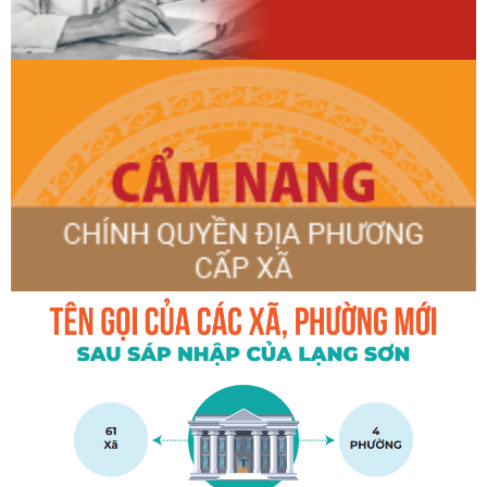
DÂN QUÂN THƯỜNG TRỰC HỖ TRỢ NGÀY CÔNG GIÚP
THÂN NHÂN LIỆT SĨ SỬA CHỮA NHÀ Ở
THỤY HÙNG: TIẾP SÓNG HỘI NGHỊ TRỰC TUYẾN TOÀN
QUỐC NGHIÊN CỨU, HỌC TẬP, QUÁN TRIỆT VÀ TRIỂN KHAI
THỰC HIỆN NGHỊ QUYẾT HỘI NGHỊ LẦN THỨ BA BAN CHẤP
HÀNH TRUNG ƯƠNG ĐẢNG KHÓA XIV
THỤY HÙNG TỔ CHỨC HỘI NGHỊ QUÁN TRIỆT, TRIỂN KHAI
CÔNG TÁC GIA ĐÌNH VÀ THỰC HIỆN NẾP SỐNG VĂN MINH
TRONG VIỆC CƯỚI, VIỆC TANG
THỤY HÙNG KHAI GIẢNG LỚP ĐÀO TẠO NGHỀ TIẾNG
TRUNG QUỐC CHO LAO ĐỘNG NÔNG THÔN
XÃ THỤY HÙNG DÂNG HƯƠNG TƯỞNG NIỆM CÁC ANH
HÙNG LIỆT SĨ