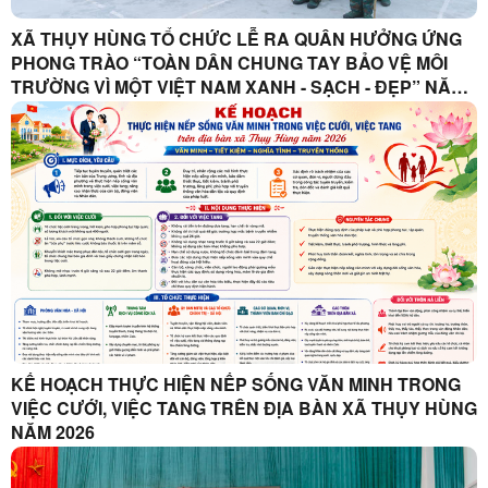
XÃ THỤY HÙNG TỔ CHỨC LỄ RA QUÂN HƯỞNG ỨNG
PHONG TRÀO “TOÀN DÂN CHUNG TAY BẢO VỆ MÔI
TRƯỜNG VÌ MỘT VIỆT NAM XANH - SẠCH - ĐẸP” NĂM
2026
KẾ HOẠCH THỰC HIỆN NẾP SỐNG VĂN MINH TRONG
VIỆC CƯỚI, VIỆC TANG TRÊN ĐỊA BÀN XÃ THỤY HÙNG
NĂM 2026