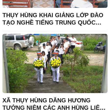
THỤY HÙNG KHAI GIẢNG LỚP ĐÀO
TẠO NGHỀ TIẾNG TRUNG QUỐC
CHO LAO ĐỘNG NÔNG THÔN
XÃ THỤY HÙNG DÂNG HƯƠNG
TƯỞNG NIỆM CÁC ANH HÙNG LIỆT