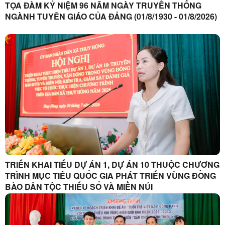
TỌA ĐÀM KỶ NIỆM 96 NĂM NGÀY TRUYỀN THỐNG
NGÀNH TUYÊN GIÁO CỦA ĐẢNG (01/8/1930 - 01/8/2026)
TRIỂN KHAI TIỂU DỰ ÁN 1, DỰ ÁN 10 THUỘC CHƯƠNG
TRÌNH MỤC TIÊU QUỐC GIA PHÁT TRIỂN VÙNG ĐỒNG
BÀO DÂN TỘC THIỂU SỐ VÀ MIỀN NÚI