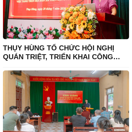
THỤY HÙNG TỔ CHỨC HỘI NGHỊ
QUÁN TRIỆT, TRIỂN KHAI CÔNG
TÁC GIA ĐÌNH VÀ THỰC HIỆN NẾP
SỐNG VĂN MINH TRONG VIỆC
CƯỚI, VIỆC TANG