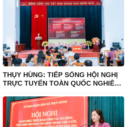
THỤY HÙNG: TIẾP SÓNG HỘI NGHỊ
TRỰC TUYẾN TOÀN QUỐC NGHIÊN
CỨU, HỌC TẬP, QUÁN TRIỆT VÀ
TRIỂN KHAI THỰC HIỆN NGHỊ
QUYẾT HỘI NGHỊ LẦN THỨ BA BAN
CHẤP HÀNH TRUNG ƯƠNG ĐẢNG
KHÓA XIV