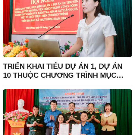
TRIỂN KHAI TIỂU DỰ ÁN 1, DỰ ÁN
10 THUỘC CHƯƠNG TRÌNH MỤC
TIÊU QUỐC GIA PHÁT TRIỂN VÙNG
ĐỒNG BÀO DÂN TỘC THIỂU SỐ VÀ
MIỀN NÚI