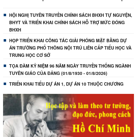
SĨ
HỘI NGHỊ TUYÊN TRUYỀN CHÍNH SÁCH BHXH TỰ NGUYỆN,
BHYT VÀ TRIỂN KHAI CHÍNH SÁCH HỖ TRỢ MỨC ĐÓNG
BHXH
HỌP TRIỂN KHAI CÔNG TÁC GIẢI PHÓNG MẶT BẰNG DỰ
ÁN TRƯỜNG PHỔ THÔNG NỘI TRÚ LIÊN CẤP TIỂU HỌC VÀ
TRUNG HỌC CƠ SỞ
TỌA ĐÀM KỶ NIỆM 96 NĂM NGÀY TRUYỀN THỐNG NGÀNH
TUYÊN GIÁO CỦA ĐẢNG (01/8/1930 - 01/8/2026)
TRIỂN KHAI TIỂU DỰ ÁN 1, DỰ ÁN 10 THUỘC CHƯƠNG
TRÌNH MỤC TIÊU QUỐC GIA PHÁT TRIỂN VÙNG ĐỒNG BÀO
DÂN TỘC THIỂU SỐ VÀ MIỀN NÚI
HẢI PHÒNG VÀ LẠNG SƠN KÝ KẾT PHỐI HỢP TRIỂN KHAI
ĐỀ ÁN “TUỔI TRẺ VIỆT NAM ĐỒNG HÀNH VỚI THANH THIẾU
NHI VÙNG BIÊN GIỚI GIAI ĐOẠN 2025 - 2030”
HỘI NGHỊ BAN CHẤP HÀNH ĐẢNG BỘ XÃ KỲ CHUYÊN ĐỀ