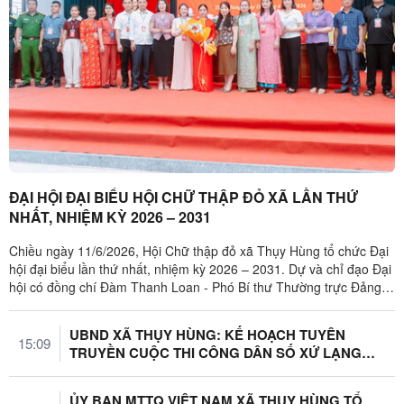
ĐẠI HỘI ĐẠI BIỂU HỘI CHỮ THẬP ĐỎ XÃ LẦN THỨ
NHẤT, NHIỆM KỲ 2026 – 2031
Chiều ngày 11/6/2026, Hội Chữ thập đỏ xã Thụy Hùng tổ chức Đại
hội đại biểu lần thứ nhất, nhiệm kỳ 2026 – 2031. Dự và chỉ đạo Đại
hội có đồng chí Đàm Thanh Loan - Phó Bí thư Thường trực Đảng
ủy xã; ...
UBND XÃ THỤY HÙNG: KẾ HOẠCH TUYÊN
15:09
TRUYỀN CUỘC THI CÔNG DÂN SỐ XỨ LẠNG
NĂM 2026
ỦY BAN MTTQ VIỆT NAM XÃ THỤY HÙNG TỔ