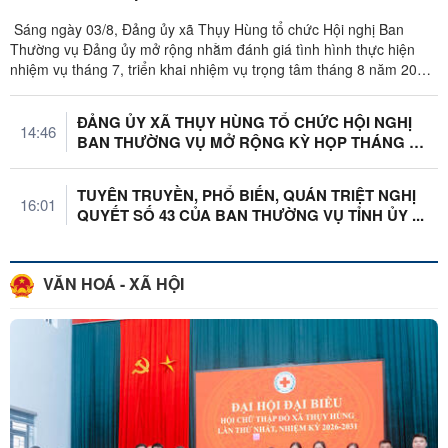
Sáng ngày 03/8, Đảng ủy xã Thụy Hùng tổ chức Hội nghị Ban
Thường vụ Đảng ủy mở rộng nhằm đánh giá tình hình thực hiện
nhiệm vụ tháng 7, triển khai nhiệm vụ trọng tâm tháng 8 năm 2026
và xem xét, cho ...
ĐẢNG ỦY XÃ THỤY HÙNG TỔ CHỨC HỘI NGHỊ
14:46
BAN THƯỜNG VỤ MỞ RỘNG KỲ HỌP THÁNG 6
NĂM ...
TUYÊN TRUYỀN, PHỔ BIẾN, QUÁN TRIỆT NGHỊ
16:01
QUYẾT SỐ 43 CỦA BAN THƯỜNG VỤ TỈNH ỦY ...
VĂN HOÁ - XÃ HỘI