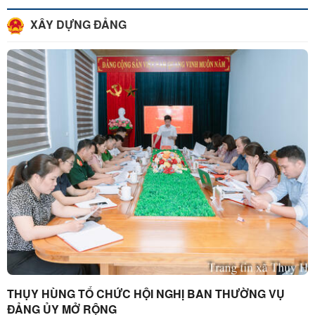
XÂY DỰNG ĐẢNG
THỤY HÙNG TỔ CHỨC HỘI NGHỊ BAN THƯỜNG VỤ
ĐẢNG ỦY MỞ RỘNG