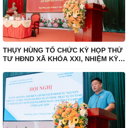
THỤY HÙNG TỔ CHỨC KỲ HỌP THỨ
TƯ HĐND XÃ KHÓA XXI, NHIỆM KỲ
2026 – 2031