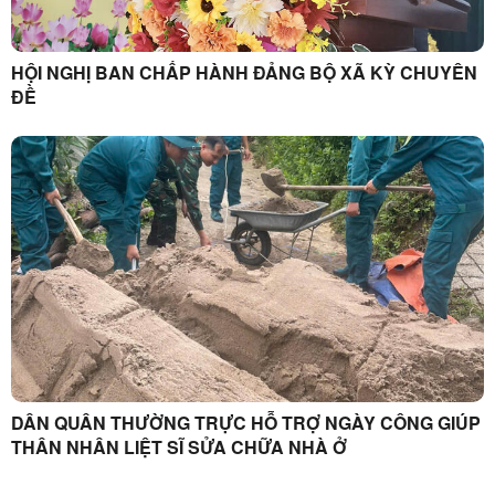
HỘI NGHỊ BAN CHẤP HÀNH ĐẢNG BỘ XÃ KỲ CHUYÊN
ĐỀ
DÂN QUÂN THƯỜNG TRỰC HỖ TRỢ NGÀY CÔNG GIÚP
THÂN NHÂN LIỆT SĨ SỬA CHỮA NHÀ Ở