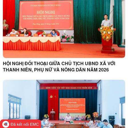
HỘI NGHỊ ĐỐI THOẠI GIỮA CHỦ TỊCH UBND XÃ VỚI
THANH NIÊN, PHỤ NỮ VÀ NÔNG DÂN NĂM 2026
Đã kết nối EMC