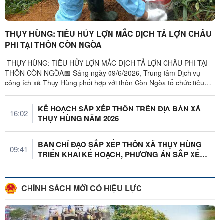
THỤY HÙNG: TIÊU HỦY LỢN MẮC DỊCH TẢ LỢN CHÂU
PHI TẠI THÔN CÒN NGÒA
THỤY HÙNG: TIÊU HỦY LỢN MẮC DỊCH TẢ LỢN CHÂU PHI TẠI
THÔN CÒN NGÒA📅 Sáng ngày 09/6/2026, Trung tâm Dịch vụ
công ích xã Thụy Hùng phối hợp với thôn Còn Ngòa tổ chức tiêu
hủy lợn mắc bệnh Dịch tả lợn ...
KẾ HOẠCH SẮP XẾP THÔN TRÊN ĐỊA BÀN XÃ
16:02
THỤY HÙNG NĂM 2026
BAN CHỈ ĐẠO SẮP XẾP THÔN XÃ THỤY HÙNG
09:41
TRIỂN KHAI KẾ HOẠCH, PHƯƠNG ÁN SẮP XẾP
TỔ ...
CHÍNH SÁCH MỚI CÓ HIỆU LỰC