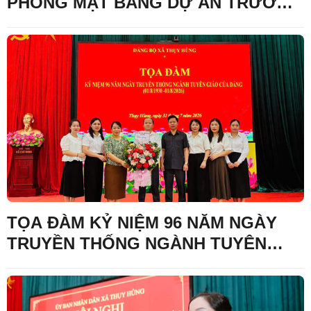
PHÓNG MẶT BẰNG DỰ ÁN TRƯỜNG
PHỔ THÔNG NỘI TRÚ LIÊN CẤP
TIỂU HỌC VÀ TRUNG HỌC CƠ SỞ
TỌA ĐÀM KỶ NIỆM 96 NĂM NGÀY
TRUYỀN THỐNG NGÀNH TUYÊN
GIÁO CỦA ĐẢNG (01/8/1930 -
01/8/2026)