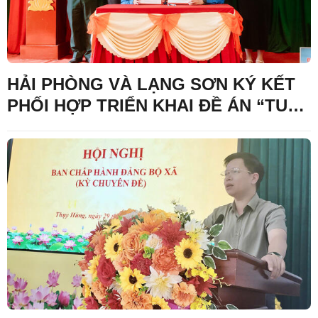
HẢI PHÒNG VÀ LẠNG SƠN KÝ KẾT
PHỐI HỢP TRIỂN KHAI ĐỀ ÁN “TUỔI
TRẺ VIỆT NAM ĐỒNG HÀNH VỚI
THANH THIẾU NHI VÙNG BIÊN GIỚI
GIAI ĐOẠN 2025 - 2030”