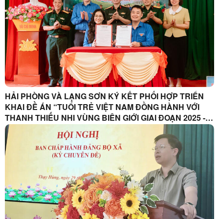
HẢI PHÒNG VÀ LẠNG SƠN KÝ KẾT PHỐI HỢP TRIỂN
KHAI ĐỀ ÁN “TUỔI TRẺ VIỆT NAM ĐỒNG HÀNH VỚI
THANH THIẾU NHI VÙNG BIÊN GIỚI GIAI ĐOẠN 2025 -
2030”