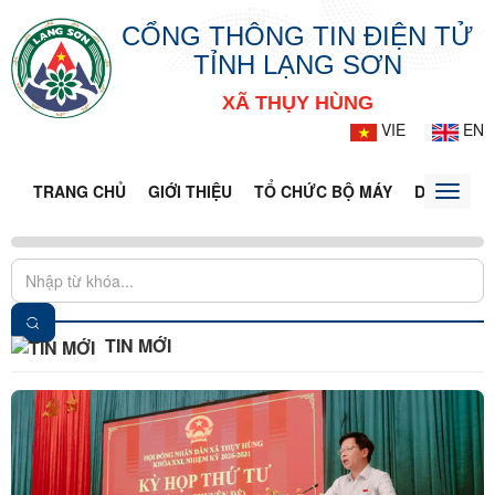
CỔNG THÔNG TIN ĐIỆN TỬ
TỈNH LẠNG SƠN
XÃ THỤY HÙNG
VIE
EN
TRANG CHỦ
GIỚI THIỆU
TỔ CHỨC BỘ MÁY
DOANH NG
Toggle
naviga
TIN MỚI