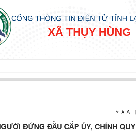
CỔNG THÔNG TIN ĐIỆN TỬ TỈNH 
XÃ THỤY HÙNG
+
A
A
|
-
A
 NGƯỜI ĐỨNG ĐẦU CẤP ỦY, CHÍNH QU