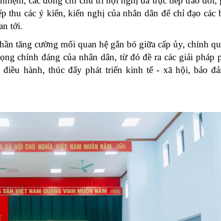
hiệm, các đồng chí chủ trì hội nghị đã trực tiếp trao đổi, 
ếp thu các ý kiến, kiến nghị của nhân dân để chỉ đạo các
n tới.
hần tăng cường mối quan hệ gắn bó giữa cấp ủy, chính q
vọng chính đáng của nhân dân, từ đó đề ra các giải pháp
điều hành, thúc đẩy phát triển kinh tế - xã hội, bảo 