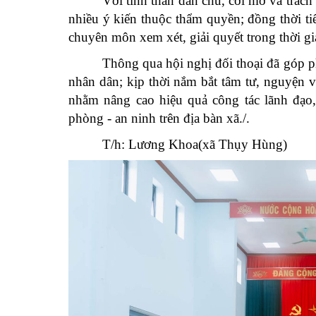
Với tinh thần dân chủ, cởi mở và trách n
nhiều ý kiến thuộc thẩm quyền; đồng thời ti
chuyên môn xem xét, giải quyết trong thời gia
Thông qua hội nghị đối thoại đã góp p
nhân dân; kịp thời nắm bắt tâm tư, nguyện 
nhằm nâng cao hiệu quả công tác lãnh đạo, 
phòng - an ninh trên địa bàn xã./.
T/h: Lương Khoa(xã Thụy Hùng)