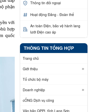
giải đáp
Thông tin đối ngoại
 bộ phận
Hoạt động Đảng - Đoàn thể
uyền với
An toàn Điện, bảo vệ hành lang
 phù hợp
lưới Điện cao áp
đảm quốc
THÔNG TIN TỔNG HỢP
Trang chủ
Giới thiệu
Tổ chức bộ máy
Doanh nghiệp
cỔNG Dịch vụ công
Văn bản QPPL tỉnh Lạng Sơn