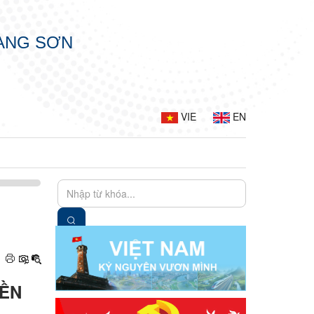
LẠNG SƠN
VIE
EN
YỀN