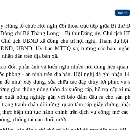
Đọc bài
Hùng tổ chức Hội nghị đối thoại trực tiếp giữa Bí thư 
 Đồng chí Bế Thăng Long – Bí thư Đảng ủy, Chủ tịch 
 Chủ tịch UBND xã đồng chủ trì hội nghị. Tham dự hội 
, HĐND, UBND, Ủy ban MTTQ xã; trưởng các ban, ngàn
 nhân dân trên địa bàn xã.
trao đổi, phản ánh và kiến nghị nhiều nội dung liên quan
uốc phòng - an ninh trên địa bàn. Hội nghị đã ghi nhận 14
ấn đề như: xây dựng, sửa chữa các đập thủy lợi phục vụ 
ường giao thông nông thôn đã xuống cấp, hỗ trợ cấp xi 
sản xuất nông nghiệp gắn với bảo đảm đầu ra cho sản p
nh trạng tranh chấp đồi rừng; quan tâm cấp giấy chứng nh
 thực hiện thủ tục hành chính trên dịch vụ công; mở các
phòng, chống tai nạn đuối nước…