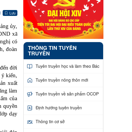
Lưu
Đảng ủy,
HĐND xã
nghị có
THÔNG TIN TUYÊN
h, đoàn
TRUYỀN
Tuyên truyền học và làm theo Bác
 đến đời
 ý kiến,
Tuyên truyền nông thôn mới
sản xuất
măng làm
Tuyên truyền về sản phẩm OCOP
hẩm của
ận quyền
Định hướng tuyên truyền
 lớp dạy
Thông tin cơ sở