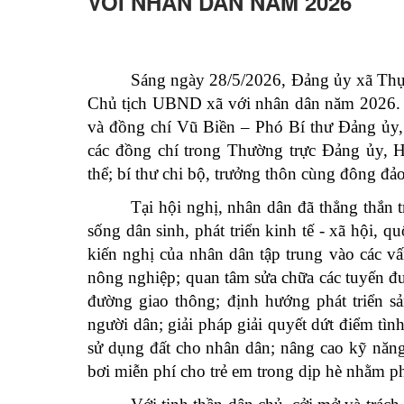
VỚI NHÂN DÂN NĂM 2026
Sáng ngày 28/5/2026, Đảng ủy xã Thụy 
Chủ tịch UBND xã với nhân dân năm 2026.
và đồng chí Vũ Biền – Phó Bí thư Đảng ủy,
các đồng chí trong Thường trực Đảng ủy
thể; bí thư chi bộ, trưởng thôn cùng đông đảo
Tại hội nghị, nhân dân đã thẳng thắn 
sống dân sinh, phát triển kinh tế - xã hội, q
kiến nghị của nhân dân tập trung vào các v
nông nghiệp; quan tâm sửa chữa các tuyến đ
đường giao thông; định hướng phát triển 
người dân; giải pháp giải quyết dứt điểm tì
sử dụng đất cho nhân dân; nâng cao kỹ năng
bơi miễn phí cho trẻ em trong dịp hè nhằm 