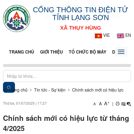
CỔNG THÔNG TIN ĐIỆN TỬ
TỈNH LẠNG SƠN
XÃ THỤY HÙNG
VIE
EN
TRANG CHỦ
GIỚI THIỆU
TỔ CHỨC BỘ MÁY
DOANH NG
Toggle
naviga
Trang chủ
Tin tức - Sự kiện
Chính sách mới có hiệu lực
+
A
Thứ ba, 01/07/2025
|
17:27
A
|
-
A
Chính sách mới có hiệu lực từ tháng
4/2025