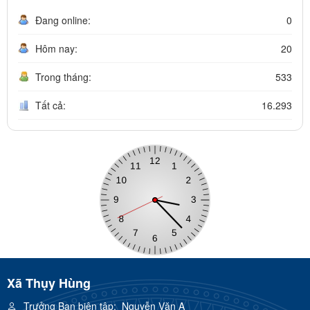
Đang online:
0
Hôm nay:
20
Trong tháng:
533
Tất cả:
16.293
Xã Thụy Hùng
Trưởng Ban biên tập:
Nguyễn Văn A