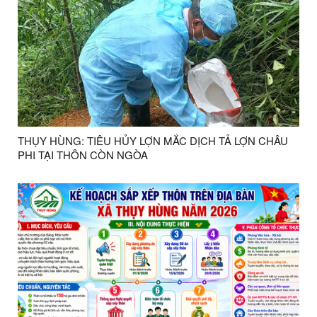
THỤY HÙNG: TIÊU HỦY LỢN MẮC DỊCH TẢ LỢN CHÂU
PHI TẠI THÔN CÒN NGÒA