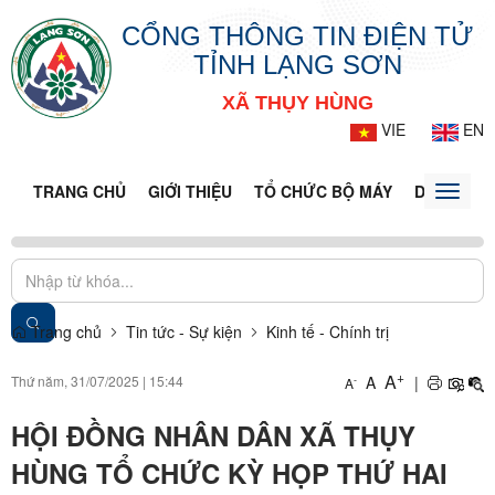
CỔNG THÔNG TIN ĐIỆN TỬ
TỈNH LẠNG SƠN
XÃ THỤY HÙNG
VIE
EN
TRANG CHỦ
GIỚI THIỆU
TỔ CHỨC BỘ MÁY
DOANH NG
Toggle
naviga
Trang chủ
Tin tức - Sự kiện
Kinh tế - Chính trị
+
A
Thứ năm, 31/07/2025
|
15:44
A
|
-
A
HỘI ĐỒNG NHÂN DÂN XÃ THỤY
HÙNG TỔ CHỨC KỲ HỌP THỨ HAI