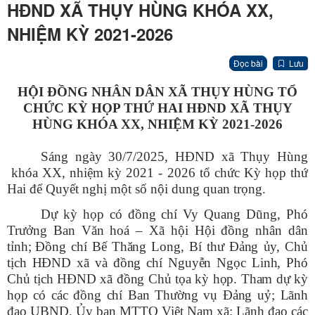
HĐND XÃ THỤY HÙNG KHÓA XX,
NHIỆM KỲ 2021-2026
Đọc bài
Lưu
HỘI ĐỒNG NHÂN DÂN XÃ THỤY HÙNG TỔ
CHỨC KỲ HỌP THỨ HAI HĐND XÃ THỤY
HÙNG KHÓA XX, NHIỆM KỲ 2021-2026
Sáng ngày 30/7/2025, HĐND xã Thụy Hùng
khóa XX, nhiệm kỳ 2021 - 2026 tổ chức Kỳ họp thứ
Hai để Quyết nghị một số nội dung quan trọng.
Dự kỳ họp có đồng chí Vy Quang Dũng, Phó
Trưởng Ban Văn hoá – Xã hội Hội đồng nhân dân
tỉnh;
Đồng chí Bế Thăng Long, Bí thư Đảng ủy, Chủ
tịch HĐND xã và đồng chí Nguyễn Ngọc Linh, Phó
Chủ tịch HĐND xã đồng Chủ tọa kỳ họp. Tham dự kỳ
họp có các đồng chí Ban Thường vụ Đảng uỷ; Lãnh
đạo UBND, Ủy ban MTTQ Việt Nam xã; Lãnh đạo các