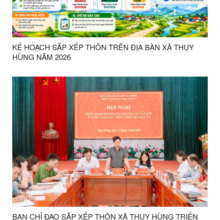
KẾ HOẠCH SẮP XẾP THÔN TRÊN ĐỊA BÀN XÃ THỤY
HÙNG NĂM 2026
BAN CHỈ ĐẠO SẮP XẾP THÔN XÃ THỤY HÙNG TRIỂN