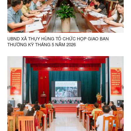
UBND XÃ THỤY HÙNG TỔ CHỨC HỌP GIAO BAN
THƯỜNG KỲ THÁNG 5 NĂM 2026