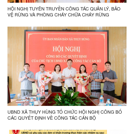
HỘI NGHỊ TUYÊN TRUYỀN CÔNG TÁC QUẢN LÝ, BẢO
VỆ RỪNG VÀ PHÒNG CHÁY CHỮA CHÁY RỪNG
UBND XÃ THỤY HÙNG TỔ CHỨC HỘI NGHỊ CÔNG BỐ
CÁC QUYẾT ĐỊNH VỀ CÔNG TÁC CÁN BỘ