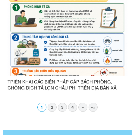
TRIỂN KHAI CÁC BIỆN PHÁP CẤP BÁCH PHÒNG,
CHỐNG DỊCH TẢ LỢN CHÂU PHI TRÊN ĐỊA BÀN XÃ
THỤY HÙNG
1
2
3
4
»
»»