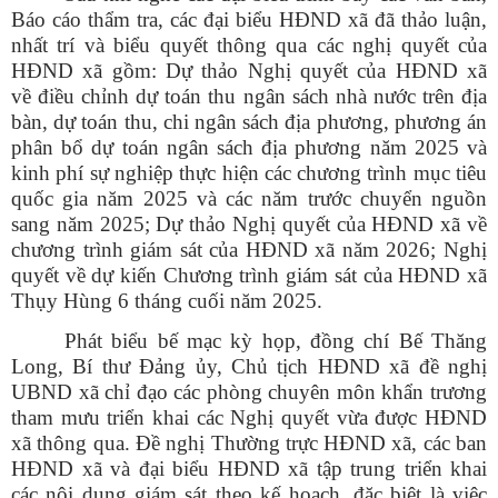
Báo cáo thẩm tra, các đại biểu HĐND xã đã thảo luận,
nhất trí và biểu quyết thông qua các nghị quyết của
HĐND xã gồm:
Dự thảo Nghị quyết của HĐND xã
về
điều chỉnh dự toán thu ngân sách nhà nước trên địa
bàn, dự toán thu, chi ngân sách địa phương, phương án
phân bổ dự toán ngân sách địa phương năm 2025 và
kinh phí sự nghiệp thực hiện các chương trình mục tiêu
quốc gia năm 2025 và các năm trước chuyển nguồn
sang năm 2025;
Dự thảo Nghị quyết của HĐND xã về
chương trình giám sát của HĐND xã năm 2026;
Nghị
quyết về dự kiến Chương trình giám sát của HĐND xã
Thụy Hùng 6 tháng cuối năm 2025.
Phát biểu bế mạc kỳ họp, đồng chí Bế Thăng
Long, Bí thư Đảng ủy, Chủ tịch HĐND xã đề nghị
UBND xã chỉ đạo các phòng chuyên môn khẩn trương
tham mưu triển khai các Nghị quyết vừa được HĐND
xã thông qua. Đề nghị Thường trực HĐND xã, các ban
HĐND xã và đại biểu HĐND xã tập trung triển khai
các nội dung giám sát theo kế hoạch, đặc biệt là việc