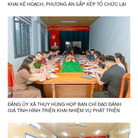
KHAI KẾ HOẠCH, PHƯƠNG ÁN SẮP XẾP TỔ CHỨC LẠI
CÁC THÔN TRÊN ĐỊA BÀN
ĐẢNG ỦY XÃ THỤY HÙNG HỌP BAN CHỈ ĐẠO ĐÁNH
GIÁ TÌNH HÌNH TRIỂN KHAI NHIỆM VỤ PHÁT TRIỂN
KINH TẾ - XÃ HỘI 5 THÁNG ĐẦU NĂM 2026