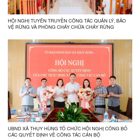
HỘI NGHỊ TUYÊN TRUYỀN CÔNG TÁC QUẢN LÝ, BẢO
VỆ RỪNG VÀ PHÒNG CHÁY CHỮA CHÁY RỪNG
UBND XÃ THỤY HÙNG TỔ CHỨC HỘI NGHỊ CÔNG BỐ
CÁC QUYẾT ĐỊNH VỀ CÔNG TÁC CÁN BỘ