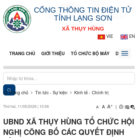
CỔNG THÔNG TIN ĐIỆN TỬ
TỈNH LẠNG SƠN
XÃ THỤY HÙNG
VIE
EN
TRANG CHỦ
GIỚI THIỆU
TỔ CHỨC BỘ MÁY
DOANH NG
Toggle
naviga
Trang chủ
Tin tức - Sự kiện
Kinh tế - Chính trị
+
A
Thứ hai, 11/05/2026
|
10:56
A
|
-
A
UBND XÃ THỤY HÙNG TỔ CHỨC HỘI
NGHỊ CÔNG BỐ CÁC QUYẾT ĐỊNH