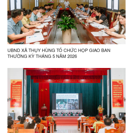
UBND XÃ THỤY HÙNG TỔ CHỨC HỌP GIAO BAN
THƯỜNG KỲ THÁNG 5 NĂM 2026