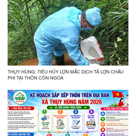
THỤY HÙNG: TIÊU HỦY LỢN MẮC DỊCH TẢ LỢN CHÂU
PHI TẠI THÔN CÒN NGÒA