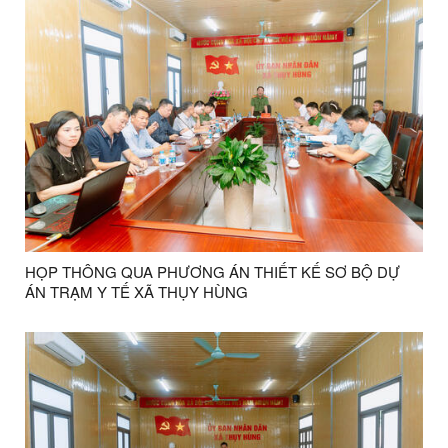
HỌP THÔNG QUA PHƯƠNG ÁN THIẾT KẾ SƠ BỘ DỰ
ÁN TRẠM Y TẾ XÃ THỤY HÙNG