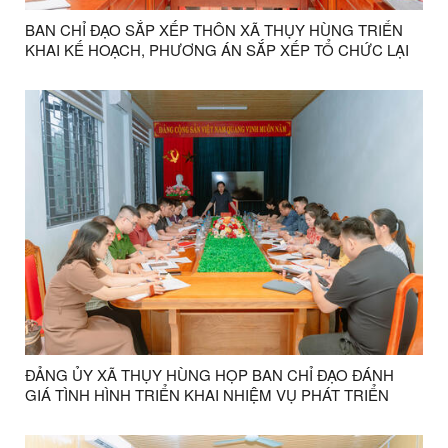
BAN CHỈ ĐẠO SẮP XẾP THÔN XÃ THỤY HÙNG TRIỂN
KHAI KẾ HOẠCH, PHƯƠNG ÁN SẮP XẾP TỔ CHỨC LẠI
CÁC THÔN TRÊN ĐỊA BÀN
ĐẢNG ỦY XÃ THỤY HÙNG HỌP BAN CHỈ ĐẠO ĐÁNH
GIÁ TÌNH HÌNH TRIỂN KHAI NHIỆM VỤ PHÁT TRIỂN
KINH TẾ - XÃ HỘI 5 THÁNG ĐẦU NĂM 2026