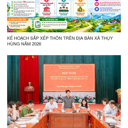
KẾ HOẠCH SẮP XẾP THÔN TRÊN ĐỊA BÀN XÃ THỤY
HÙNG NĂM 2026