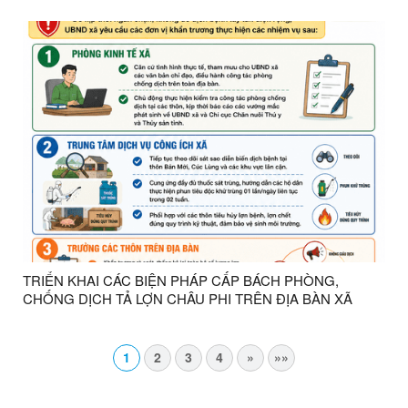
TRIỂN KHAI CÁC BIỆN PHÁP CẤP BÁCH PHÒNG,
CHỐNG DỊCH TẢ LỢN CHÂU PHI TRÊN ĐỊA BÀN XÃ
THỤY HÙNG
1
2
3
4
»
»»