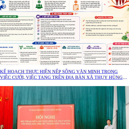
KẾ HOẠCH THỰC HIỆN NẾP SỐNG VĂN MINH TRONG
VIỆC CƯỚI, VIỆC TANG TRÊN ĐỊA BÀN XÃ THỤY HÙNG
NĂM 2026