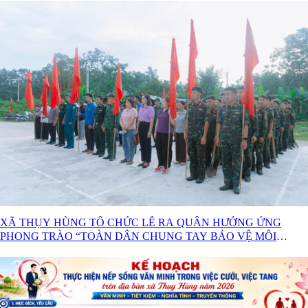
XÃ THỤY HÙNG TỔ CHỨC LỄ RA QUÂN HƯỞNG ỨNG
PHONG TRÀO “TOÀN DÂN CHUNG TAY BẢO VỆ MÔI
TRƯỜNG VÌ MỘT VIỆT NAM XANH - SẠCH - ĐẸP” NĂM
2026