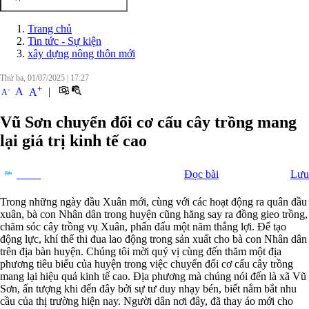
Trang chủ
Tin tức - Sự kiện
xây dựng nông thôn mới
Thứ ba, 01/07/2025
|
17:27
+
-
A
|
A
A
Vũ Sơn chuyển đổi cơ cấu cây trồng mang
lại giá trị kinh tế cao
Đọc bài
Lưu
Chia sẻ
Trong những ngày đầu Xuân mới, cùng với các hoạt động ra quân đầu
xuân, bà con Nhân dân trong huyện cũng hăng say ra đồng gieo trồng,
chăm sóc cây trồng vụ Xuân, phấn đấu một năm thắng lợi. Để tạo
động lực, khí thế thi đua lao động trong sản xuất cho bà con Nhân dân
trên địa bàn huyện. Chúng tôi mời quý vị cùng đến thăm một địa
phương tiêu biểu của huyện trong việc chuyển đổi cơ cấu cây trồng
mang lại hiệu quả kinh tế cao. Địa phương mà chúng nói đến là xã Vũ
Sơn, ấn tượng khi đến đây bởi sự tư duy nhạy bén, biết nắm bắt nhu
cầu của thị trường hiện nay. Người dân nơi đây, đã thay áo mới cho