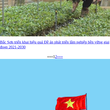
Bắc Sơn triển khai hiệu quả Đề án phát triển lâm nghiệp bền vững giai
đoạn 2021-2030
««
«
1
2
»
»»