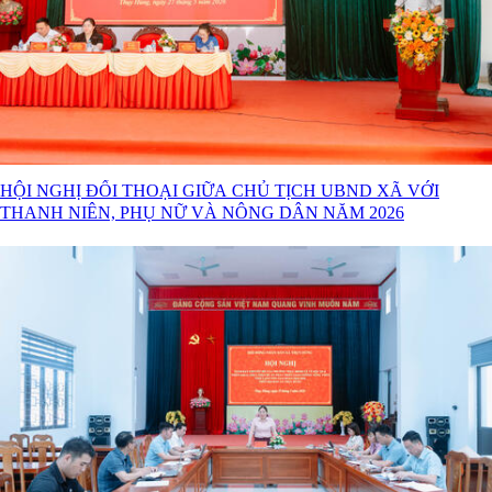
HỘI NGHỊ ĐỐI THOẠI GIỮA CHỦ TỊCH UBND XÃ VỚI
THANH NIÊN, PHỤ NỮ VÀ NÔNG DÂN NĂM 2026