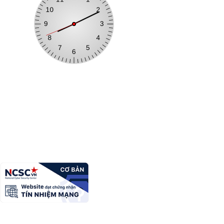
Xã Thụy Hùng
Trưởng Ban biên tập:
Nguyễn Văn A
Địa chỉ:
Cơ quan
Điện thoại:
0396xzxxxxx
Email:
quantricanhac@gmail---------.vn
Copyright Ⓒ Cổng thông tin điện tử tỉnh Lạng Sơn. All Rights