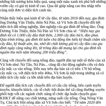
những bãi nương kém hiệu quả, sang một màu xanh trù phú bởi những
vườn cây có giá trị kinh tế cao. Qua đó giúp nâng cao thu nhập trên
cùng một đơn vị diện tích canh tác.
Nhận thấy hiệu quả kinh tế từ cây đào, từ năm 2010 đến nay, gia đình
ông Dương Văn Thiệu, thôn Nà Pán, xã Vũ Sơn đã chuyển đổi hết
diện tích đất nông nghiệp, lâm nghiệp của gia đình để trồng đào. Ông
Dương Văn Thiệu, thôn Nà Pán xã Vũ Sơn chia sẻ:
“Hiện nay gia
đình tôi có 1.000 cây đào thất thốn, 2.000 cây đào bích, đào phai.
Qúa trình trồng, gia đình tôi luôn chủ động tìm hiểu kỹ thuật chăm sóc
cây đào, kỹ thuật uốn, tỉa, nhờ đó chất lượng giá trị cây đào của gia
đình ngày càng nâng lên, từ trồng đào đã mang lại cho gia đình tôi
nguồn thu mỗi năm khoảng 200 triệu đồng”.
Cùng với chuyển đổi sang trồng đào, người dân tại một số thôn của xã
Vũ Sơn như: Nà Tân, Nà Pán... cũng đã chủ động nghiên cứu và đưa
cây mắc ca vào trồng. Đến nay trên địa bàn xã có trên 170 hộ trồng
cây mắc ca, với diện tích trên 40ha, Vũ Sơn là một trong những xã có
diện tích cây mắc ca lớn nhất trên địa bàn huyện.
Để người dân tích cực chuyển đổi cơ cấu cây trồng, bên cạnh tuyên
truyền, khuyến khích, các tổ chức hội đoàn thể xã cũng thường xuyên
phối hợp với các ngành chức năng tổ chức tập huấn chuyển giao
KHKT để nâng cao chất lượng, năng suất cây trồng. Ông Nông Văn
Tụ, Chủ tịch Hội nông dân xã Vũ Sơn cho biết:
“Từ năm 2020 đến