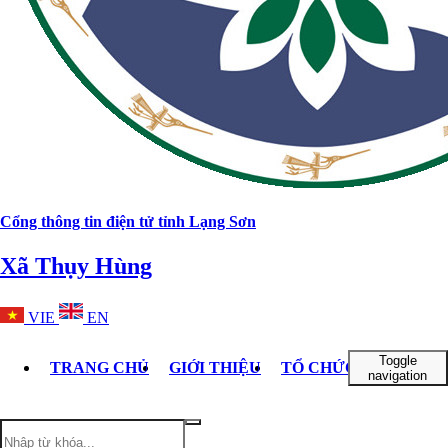
Cổng thông tin điện tử tỉnh Lạng Sơn
Xã Thụy Hùng
VIE
EN
Toggle
TRANG CHỦ
GIỚI THIỆU
TỔ CHỨC BỘ MÁY
navigation