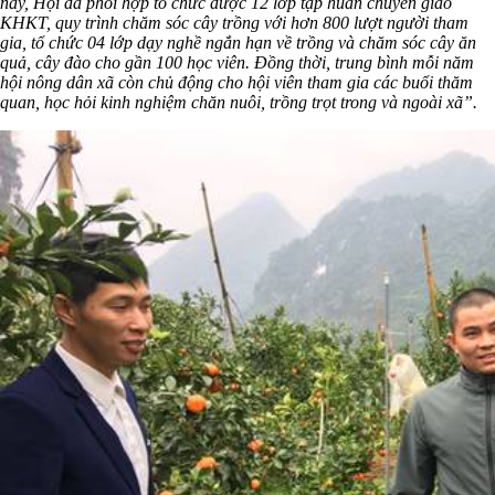
nay, Hội đã phối hợp tổ chức được 12 lớp tập huấn chuyển giao
KHKT, quy trình chăm sóc cây trồng với hơn 800 lượt người tham
gia, tổ chức 04 lớp dạy nghề ngắn hạn về trồng và chăm sóc cây ăn
quả, cây đào cho gần 100 học viên. Đồng thời, trung bình mỗi năm
hội nông dân xã còn chủ động cho hội viên tham gia các buổi thăm
quan, học hỏi kinh nghiệm chăn nuôi, trồng trọt trong và ngoài xã”.