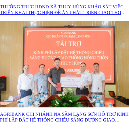
THƯỜNG TRỰC HĐND XÃ THỤY HÙNG KHẢO SÁT VIỆC
TRIỂN KHAI THỰC HIỆN ĐỀ ÁN PHÁT TRIỂN GIAO THÔNG
NÔNG THÔN
AGRIBANK CHI NHÁNH NA SẦM LẠNG SƠN HỖ TRỢ KINH
PHÍ LẮP ĐẶT HỆ THỐNG CHIẾU SÁNG ĐƯỜNG GIAO
THÔNG NÔNG THÔN TẠI XÃ THỤY HÙNG