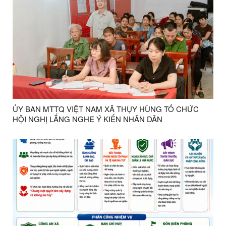
ỦY BAN MTTQ VIỆT NAM XÃ THỤY HÙNG TỔ CHỨC
HỘI NGHỊ LẮNG NGHE Ý KIẾN NHÂN DÂN