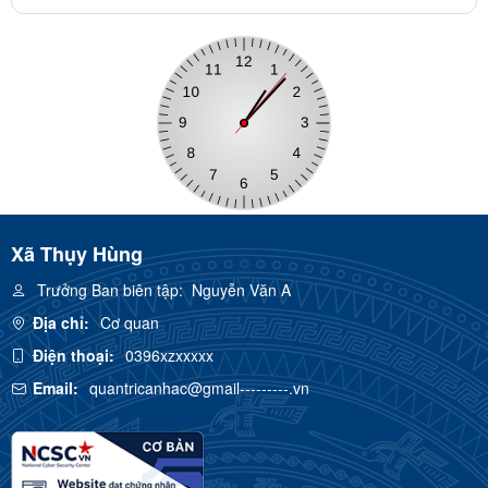
Xã Thụy Hùng
Trưởng Ban biên tập:
Nguyễn Văn A
Địa chỉ:
Cơ quan
Điện thoại:
0396xzxxxxx
Email:
quantricanhac@gmail---------.vn