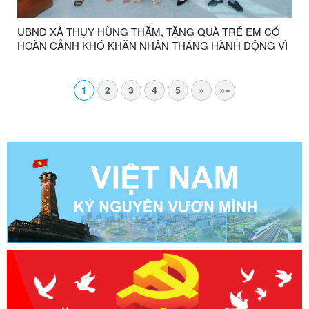
UBND XÃ THỤY HÙNG THĂM, TẶNG QUÀ TRẺ EM CÓ
HOÀN CẢNH KHÓ KHĂN NHÂN THÁNG HÀNH ĐỘNG VÌ
TRẺ EM NĂM 2026
1
2
3
4
5
»
»»