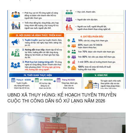
UBND XÃ THỤY HÙNG: KẾ HOẠCH TUYÊN TRUYỀN
CUỘC THI CÔNG DÂN SỐ XỨ LẠNG NĂM 2026