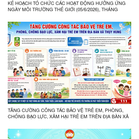
KẾ HOẠCH TỔ CHỨC CÁC HOẠT ĐỘNG HƯỞNG ỨNG
NGÀY MÔI TRƯỜNG THẾ GIỚI (05/6/2026), THÁNG
HÀNH ĐỘNG VÌ MÔI TRƯỜNG NĂM 2026 TRÊN ĐỊA BÀN
XÃ THỤY HÙNG
TĂNG CƯỜNG CÔNG TÁC BẢO VỆ TRẺ EM, PHÒNG,
CHỐNG BẠO LỰC, XÂM HẠI TRẺ EM TRÊN ĐỊA BÀN XÃ
THỤY HÙNG