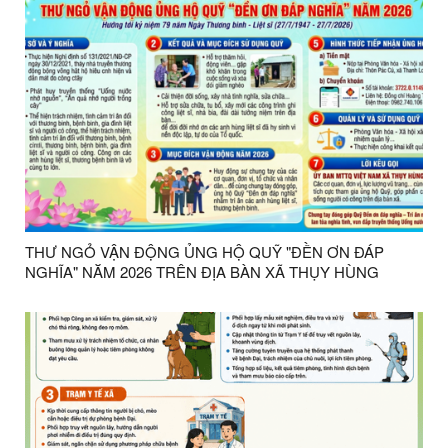
THƯ NGỎ VẬN ĐỘNG ỦNG HỘ QUỸ "ĐỀN ƠN ĐÁP
NGHĨA" NĂM 2026 TRÊN ĐỊA BÀN XÃ THỤY HÙNG