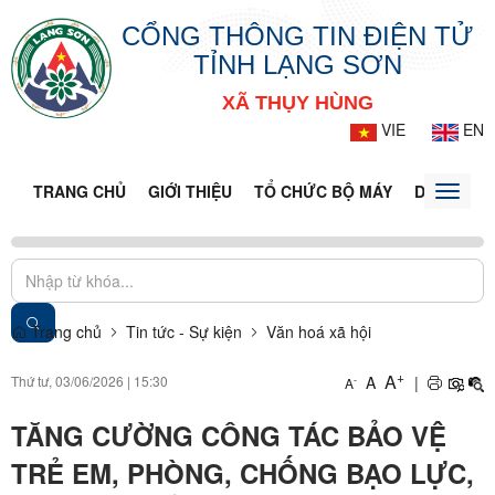
CỔNG THÔNG TIN ĐIỆN TỬ
TỈNH LẠNG SƠN
XÃ THỤY HÙNG
VIE
EN
TRANG CHỦ
GIỚI THIỆU
TỔ CHỨC BỘ MÁY
DOANH NG
Toggle
naviga
Trang chủ
Tin tức - Sự kiện
Văn hoá xã hội
+
A
Thứ tư, 03/06/2026
|
15:30
A
|
-
A
TĂNG CƯỜNG CÔNG TÁC BẢO VỆ
TRẺ EM, PHÒNG, CHỐNG BẠO LỰC,