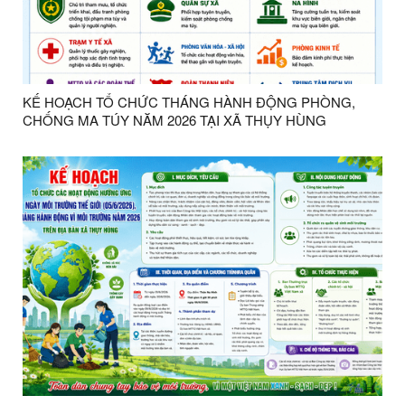
KẾ HOẠCH TỔ CHỨC THÁNG HÀNH ĐỘNG PHÒNG,
CHỐNG MA TÚY NĂM 2026 TẠI XÃ THỤY HÙNG