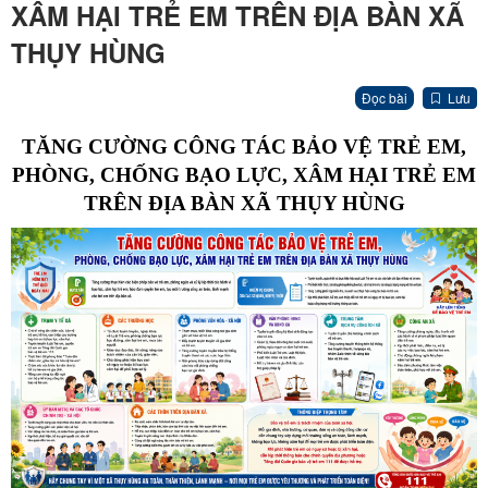
XÂM HẠI TRẺ EM TRÊN ĐỊA BÀN XÃ
THỤY HÙNG
Đọc bài
Lưu
TĂNG CƯỜNG CÔNG TÁC BẢO VỆ TRẺ EM,
PHÒNG, CHỐNG BẠO LỰC, XÂM HẠI TRẺ EM
TRÊN ĐỊA BÀN XÃ THỤY HÙNG