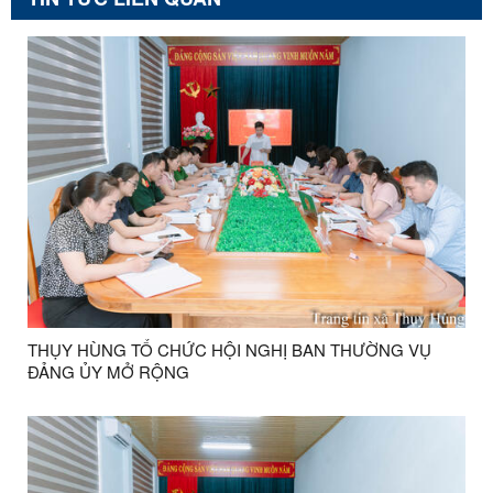
THỤY HÙNG TỔ CHỨC HỘI NGHỊ BAN THƯỜNG VỤ
ĐẢNG ỦY MỞ RỘNG