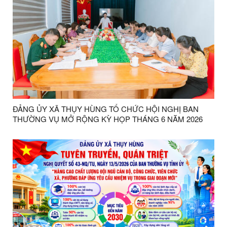
ĐẢNG ỦY XÃ THỤY HÙNG TỔ CHỨC HỘI NGHỊ BAN
THƯỜNG VỤ MỞ RỘNG KỲ HỌP THÁNG 6 NĂM 2026