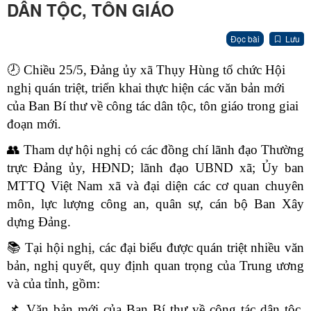
DÂN TỘC, TÔN GIÁO
Đọc bài
Lưu
🕗
Chiều 25/5, Đảng ủy xã Thụy Hùng tổ chức Hội
nghị quán triệt, triển khai thực hiện các văn bản mới
của Ban Bí thư về công tác dân tộc, tôn giáo trong giai
đoạn mới.
👥
Tham dự hội nghị có các đồng chí lãnh đạo Thường
trực Đảng ủy, HĐND; lãnh đạo UBND xã; Ủy ban
MTTQ Việt Nam xã và đại diện các cơ quan chuyên
môn, lực lượng công an, quân sự, cán bộ Ban Xây
dựng Đảng.
📚
Tại hội nghị, các đại biểu được quán triệt nhiều văn
bản, nghị quyết, quy định quan trọng của Trung ương
và của tỉnh, gồm:
📌
Văn bản mới của Ban Bí thư về công tác dân tộc,