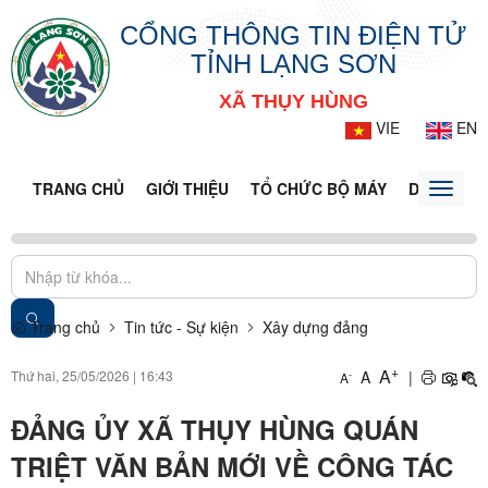
CỔNG THÔNG TIN ĐIỆN TỬ
TỈNH LẠNG SƠN
XÃ THỤY HÙNG
VIE
EN
TRANG CHỦ
GIỚI THIỆU
TỔ CHỨC BỘ MÁY
DOANH NG
Toggle
naviga
Trang chủ
Tin tức - Sự kiện
Xây dựng đảng
+
A
Thứ hai, 25/05/2026
|
16:43
A
|
-
A
ĐẢNG ỦY XÃ THỤY HÙNG QUÁN
TRIỆT VĂN BẢN MỚI VỀ CÔNG TÁC