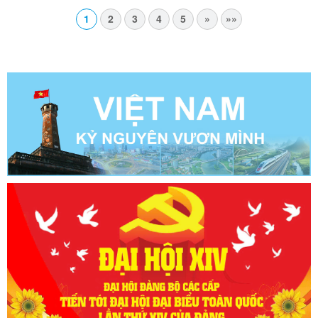
1
2
3
4
5
»
»»