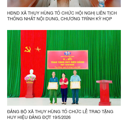
HĐND XÃ THỤY HÙNG TỔ CHỨC HỘI NGHỊ LIÊN TỊCH
THỐNG NHẤT NỘI DUNG, CHƯƠNG TRÌNH KỲ HỌP
THƯỜNG LỆ GIỮA NĂM 2026
ĐẢNG BỘ XÃ THỤY HÙNG TỔ CHỨC LỄ TRAO TẶNG
HUY HIỆU ĐẢNG ĐỢT 19/5/2026