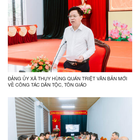
ĐẢNG ỦY XÃ THỤY HÙNG QUÁN TRIỆT VĂN BẢN MỚI
VỀ CÔNG TÁC DÂN TỘC, TÔN GIÁO