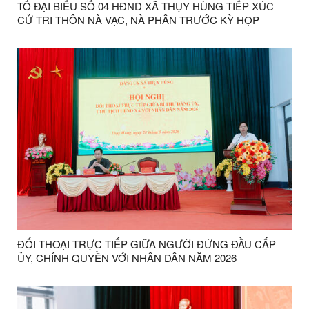
TỔ ĐẠI BIỂU SỐ 04 HĐND XÃ THỤY HÙNG TIẾP XÚC
CỬ TRI THÔN NÀ VẠC, NÀ PHÂN TRƯỚC KỲ HỌP
THƯỜNG LỆ GIỮA NĂM 2026
ĐỐI THOẠI TRỰC TIẾP GIỮA NGƯỜI ĐỨNG ĐẦU CẤP
ỦY, CHÍNH QUYỀN VỚI NHÂN DÂN NĂM 2026